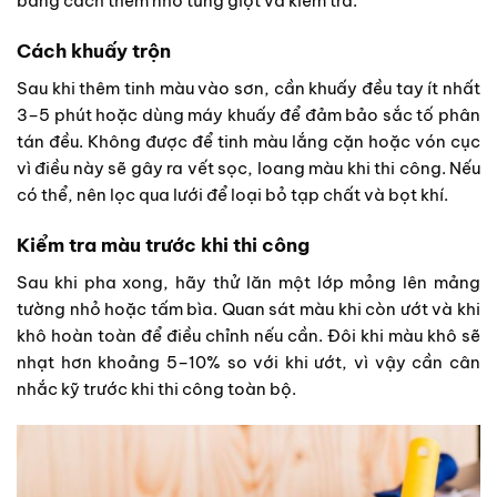
bằng cách thêm nhỏ từng giọt và kiểm tra.
Cách khuấy trộn
Sau khi thêm tinh màu vào sơn, cần khuấy đều tay ít nhất
3–5 phút hoặc dùng máy khuấy để đảm bảo sắc tố phân
tán đều. Không được để tinh màu lắng cặn hoặc vón cục
vì điều này sẽ gây ra vết sọc, loang màu khi thi công. Nếu
có thể, nên lọc qua lưới để loại bỏ tạp chất và bọt khí.
Kiểm tra màu trước khi thi công
Sau khi pha xong, hãy thử lăn một lớp mỏng lên mảng
tường nhỏ hoặc tấm bìa. Quan sát màu khi còn ướt và khi
khô hoàn toàn để điều chỉnh nếu cần. Đôi khi màu khô sẽ
nhạt hơn khoảng 5–10% so với khi ướt, vì vậy cần cân
nhắc kỹ trước khi thi công toàn bộ.