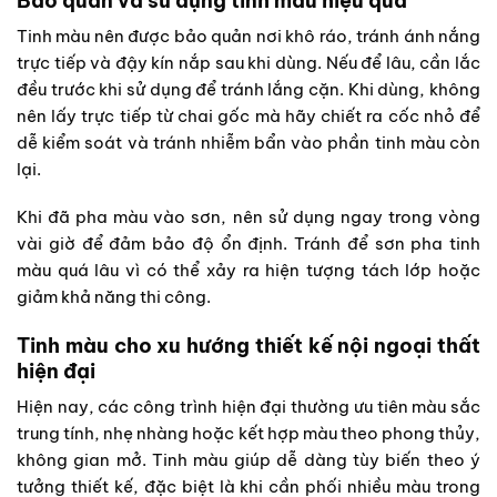
Bảo quản và sử dụng tinh màu hiệu quả
Tinh màu nên được bảo quản nơi khô ráo, tránh ánh nắng
trực tiếp và đậy kín nắp sau khi dùng. Nếu để lâu, cần lắc
đều trước khi sử dụng để tránh lắng cặn. Khi dùng, không
nên lấy trực tiếp từ chai gốc mà hãy chiết ra cốc nhỏ để
dễ kiểm soát và tránh nhiễm bẩn vào phần tinh màu còn
lại.
Khi đã pha màu vào sơn, nên sử dụng ngay trong vòng
vài giờ để đảm bảo độ ổn định. Tránh để sơn pha tinh
màu quá lâu vì có thể xảy ra hiện tượng tách lớp hoặc
giảm khả năng thi công.
Tinh màu cho xu hướng thiết kế nội ngoại thất
hiện đại
Hiện nay, các công trình hiện đại thường ưu tiên màu sắc
trung tính, nhẹ nhàng hoặc kết hợp màu theo phong thủy,
không gian mở. Tinh màu giúp dễ dàng tùy biến theo ý
tưởng thiết kế, đặc biệt là khi cần phối nhiều màu trong