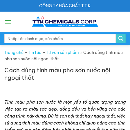
Skip
CÔNG TY HÓA CHẤT T.T.K
to
content
Search
for:
Trang chủ
»
Tin tức
»
Tư vấn sản phẩm
»
Cách dùng tinh màu
pha sơn nước nội ngoại thất
Cách dùng tinh màu pha sơn nước nội
ngoại thất
Tinh màu pha sơn nước là một yếu tố quan trọng trong
việc tạo ra màu sắc đẹp, đồng đều và bền vững cho các
công trình xây dựng. Dù là sơn nội thất hay ngoại thất, việc
sử dụng tinh màu đúng cách không chỉ giúp nâng cao tính
thẩm mỹ mà còn đảm bảo chất lượng và tuổi thọ của lớp