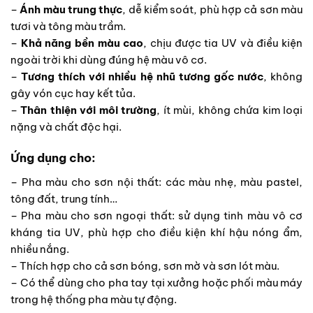
–
Ánh màu trung thực
, dễ kiểm soát, phù hợp cả sơn màu
tươi và tông màu trầm.
–
Khả năng bền màu cao
, chịu được tia UV và điều kiện
ngoài trời khi dùng đúng hệ màu vô cơ.
–
Tương thích với nhiều hệ nhũ tương gốc nước
, không
gây vón cục hay kết tủa.
–
Thân thiện với môi trường
, ít mùi, không chứa kim loại
nặng và chất độc hại.
Ứng dụng cho:
– Pha màu cho sơn nội thất: các màu nhẹ, màu pastel,
tông đất, trung tính…
– Pha màu cho sơn ngoại thất: sử dụng tinh màu vô cơ
kháng tia UV, phù hợp cho điều kiện khí hậu nóng ẩm,
nhiều nắng.
– Thích hợp cho cả sơn bóng, sơn mờ và sơn lót màu.
– Có thể dùng cho pha tay tại xưởng hoặc phối màu máy
trong hệ thống pha màu tự động.