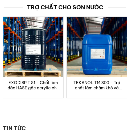
TRỢ CHẤT CHO SƠN NƯỚC
EXODISP T 81 – Chất làm
TEKANOL TM 300 – Trợ
đặc HASE gốc acrylic cho
chất làm chậm khô và
hệ nước
chống đông cho sơn hệ
nước
TIN TỨC