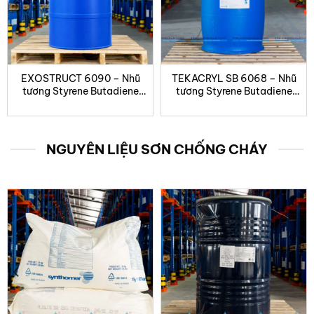
EXOSTRUCT 6090 – Nhũ
TEKACRYL SB 6068 – Nhũ
tương Styrene Butadiene
tương Styrene Butadiene
Carboxylate cho vữa xi
cải tiến cho xây dựng
măng và bê tông
NGUYÊN LIỆU SƠN CHỐNG CHÁY