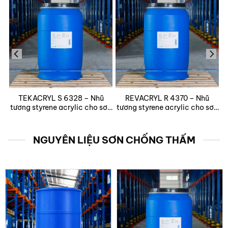
ng
TEKACRYL S 6328 – Nhũ
REVACRYL R 4370 – Nhũ
i
tương styrene acrylic cho sơn
tương styrene acrylic cho sơn
bóng nội thất
lót và sơn phủ cao cấp
NGUYÊN LIỆU SƠN CHỐNG THẤM