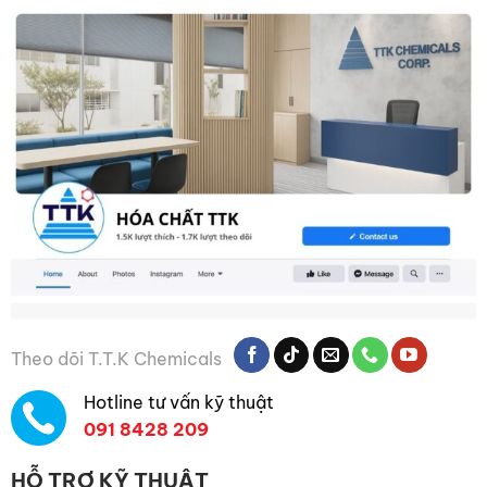
Theo dõi T.T.K Chemicals
Hotline tư vấn kỹ thuật
091 8428 209
HỖ TRỢ KỸ THUẬT