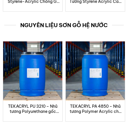
Styrene-Acrylic Chống Gỉ
Tương Styrene Acrylic Cao
Cao Cấp Cho Sơn Kim Loại
Cấp Cho Sơn Kim Loại
NGUYÊN LIỆU SƠN GỖ HỆ NƯỚC
TEKACRYL PU 3210 – Nhũ
TEKACRYL PA 4850 – Nhũ
tương Polyurethane gốc
tương Polymer Acrylic cho
nước tự mờ
sơn lót gỗ