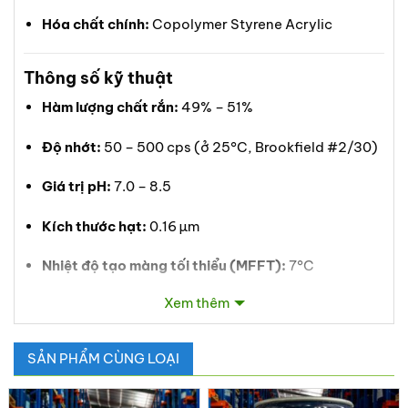
Hóa chất chính:
Copolymer Styrene Acrylic
Thông số kỹ thuật
Hàm lượng chất rắn:
49% – 51%
Độ nhớt:
50 – 500 cps (ở 25°C, Brookfield #2/30)
Giá trị pH:
7.0 – 8.5
Kích thước hạt:
0.16 µm
Nhiệt độ tạo màng tối thiểu (MFFT):
7°C
Xem thêm
Nhiệt độ chuyển thủy tinh (Tg):
9°C
Tỷ trọng nhũ tương:
1.02
SẢN PHẨM CÙNG LOẠI
Tỷ trọng polymer:
1.05