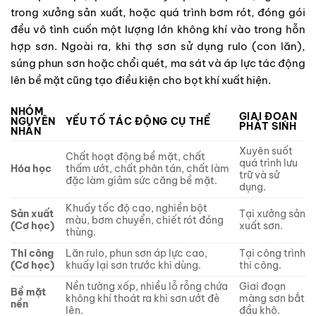
trong xưởng sản xuất, hoặc quá trình bơm rót, đóng gói
đều vô tình cuốn một lượng lớn không khí vào trong hỗn
hợp sơn. Ngoài ra, khi thợ sơn sử dụng rulo (con lăn),
súng phun sơn hoặc chổi quét, ma sát và áp lực tác động
lên bề mặt cũng tạo điều kiện cho bọt khí xuất hiện.
NHÓM
GIAI ĐOẠN
NGUYÊN
YẾU TỐ TÁC ĐỘNG CỤ THỂ
PHÁT SINH
NHÂN
Xuyên suốt
Chất hoạt động bề mặt, chất
quá trình lưu
Hóa học
thấm ướt, chất phân tán, chất làm
trữ và sử
đặc làm giảm sức căng bề mặt.
dụng.
Khuấy tốc độ cao, nghiền bột
Sản xuất
Tại xưởng sản
màu, bơm chuyển, chiết rót đóng
(Cơ học)
xuất sơn.
thùng.
Thi công
Lăn rulo, phun sơn áp lực cao,
Tại công trình
(Cơ học)
khuấy lại sơn trước khi dùng.
thi công.
Nền tường xốp, nhiều lỗ rỗng chứa
Giai đoạn
Bề mặt
không khí thoát ra khi sơn ướt đè
màng sơn bắt
nền
lên.
đầu khô.