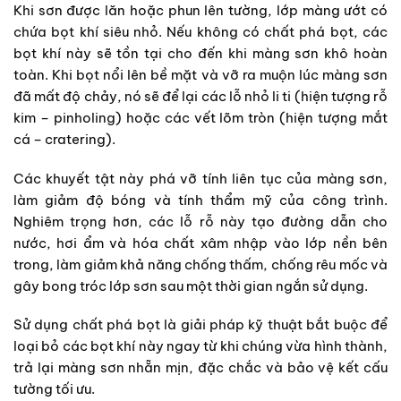
Khi sơn được lăn hoặc phun lên tường, lớp màng ướt có
chứa bọt khí siêu nhỏ. Nếu không có chất phá bọt, các
bọt khí này sẽ tồn tại cho đến khi màng sơn khô hoàn
toàn. Khi bọt nổi lên bề mặt và vỡ ra muộn lúc màng sơn
đã mất độ chảy, nó sẽ để lại các lỗ nhỏ li ti (hiện tượng rỗ
kim – pinholing) hoặc các vết lõm tròn (hiện tượng mắt
cá – cratering).
Các khuyết tật này phá vỡ tính liên tục của màng sơn,
làm giảm độ bóng và tính thẩm mỹ của công trình.
Nghiêm trọng hơn, các lỗ rỗ này tạo đường dẫn cho
nước, hơi ẩm và hóa chất xâm nhập vào lớp nền bên
trong, làm giảm khả năng chống thấm, chống rêu mốc và
gây bong tróc lớp sơn sau một thời gian ngắn sử dụng.
Sử dụng chất phá bọt là giải pháp kỹ thuật bắt buộc để
loại bỏ các bọt khí này ngay từ khi chúng vừa hình thành,
trả lại màng sơn nhẵn mịn, đặc chắc và bảo vệ kết cấu
tường tối ưu.