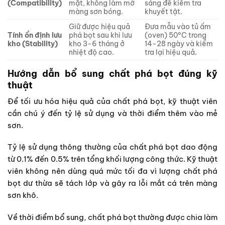
(Compatibility)
mặt, không làm mờ
sáng để kiểm tra
màng sơn bóng.
khuyết tật.
Giữ được hiệu quả
Đưa mẫu vào tủ ấm
Tính ổn định lưu
phá bọt sau khi lưu
(oven) 50°C trong
kho (Stability)
kho 3-6 tháng ở
14-28 ngày và kiểm
nhiệt độ cao.
tra lại hiệu quả.
Hướng dẫn bổ sung chất phá bọt đúng kỹ
thuật
Để tối ưu hóa hiệu quả của chất phá bọt, kỹ thuật viên
cần chú ý đến tỷ lệ sử dụng và thời điểm thêm vào mẻ
sơn.
Tỷ lệ sử dụng thông thường của chất phá bọt dao động
từ 0.1% đến 0.5% trên tổng khối lượng công thức. Kỹ thuật
viên không nên dùng quá mức tối đa vì lượng chất phá
bọt dư thừa sẽ tách lớp và gây ra lỗi mắt cá trên màng
sơn khô.
Về thời điểm bổ sung, chất phá bọt thường được chia làm