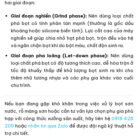
hai giai đoạn:
Giai đoạn nghiền (Grind phase):
Nên dùng loại chất
phá bọt có tính phân tán mạnh (thường là gốc dầu
khoáng hoặc silicone biến tính). Lực cắt cao của máy
nghiền sẽ giúp chia nhỏ hạt phá bọt, trộn đều vào hệ
và ngăn chặn bọt khí do bột màu, chất độn sinh ra.
Giai đoạn pha loãng (Let-down phase):
Nên dùng
loại chất phá bọt có độ tương thích cao, dễ hòa trộn ở
tốc độ khuấy thấp để khử lượng bọt sinh ra khi cho
thêm nhũ tương nhựa và các phụ gia khác vào cuối
chu trình.
Nếu bạn đang gặp khó khăn trong việc xử lý bọt sơn
nước, rỗ màng sơn hoặc cần tư vấn lựa chọn phụ gia phù
hợp với công thức xưởng sản xuất, hãy liên hệ
0918 428
209
hoặc
nhắn tin qua Zalo
để được đội ngũ kỹ thuật hỗ
trợ chi tiết.