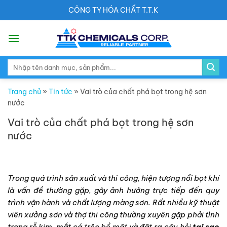
Skip
CÔNG TY HÓA CHẤT T.T.K
to
content
Search
for:
Trang chủ
»
Tin tức
»
Vai trò của chất phá bọt trong hệ sơn
nước
Vai trò của chất phá bọt trong hệ sơn
nước
Trong quá trình sản xuất và thi công, hiện tượng nổi bọt khí
là vấn đề thường gặp, gây ảnh hưởng trực tiếp đến quy
trình vận hành và chất lượng màng sơn. Rất nhiều kỹ thuật
viên xưởng sơn và thợ thi công thường xuyên gặp phải tình
trạng rỗ kim, mắt cá trên bề mặt và đặt ra câu hỏi
tại sao