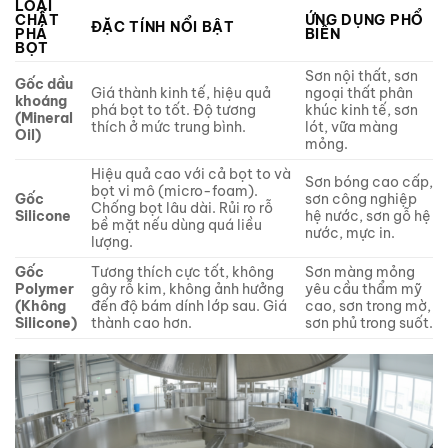
LOẠI
CHẤT
ỨNG DỤNG PHỔ
ĐẶC TÍNH NỔI BẬT
PHÁ
BIẾN
BỌT
Sơn nội thất, sơn
Gốc dầu
Giá thành kinh tế, hiệu quả
ngoại thất phân
khoáng
phá bọt to tốt. Độ tương
khúc kinh tế, sơn
(Mineral
thích ở mức trung bình.
lót, vữa màng
Oil)
mỏng.
Hiệu quả cao với cả bọt to và
Sơn bóng cao cấp,
bọt vi mô (micro-foam).
Gốc
sơn công nghiệp
Chống bọt lâu dài. Rủi ro rỗ
Silicone
hệ nước, sơn gỗ hệ
bề mặt nếu dùng quá liều
nước, mực in.
lượng.
Gốc
Tương thích cực tốt, không
Sơn màng mỏng
Polymer
gây rỗ kim, không ảnh hưởng
yêu cầu thẩm mỹ
(Không
đến độ bám dính lớp sau. Giá
cao, sơn trong mờ,
Silicone)
thành cao hơn.
sơn phủ trong suốt.