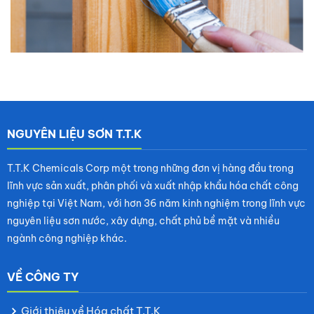
NGUYÊN LIỆU SƠN T.T.K
T.T.K Chemicals Corp một trong những đơn vị hàng đầu trong
lĩnh vực sản xuất, phân phối và xuất nhập khẩu hóa chất công
nghiệp tại Việt Nam, với hơn 36 năm kinh nghiệm trong lĩnh vực
nguyên liệu sơn nước, xây dựng, chất phủ bề mặt và nhiều
ngành công nghiệp khác.
VỀ CÔNG TY
Giới thiệu về Hóa chất T.T.K