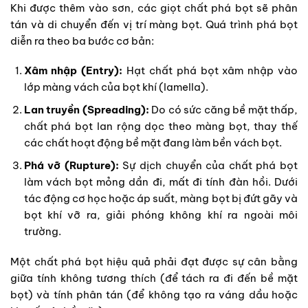
Khi được thêm vào sơn, các giọt chất phá bọt sẽ phân
tán và di chuyển đến vị trí màng bọt. Quá trình phá bọt
diễn ra theo ba bước cơ bản:
Xâm nhập (Entry):
Hạt chất phá bọt xâm nhập vào
lớp màng vách của bọt khí (lamella).
Lan truyền (Spreading):
Do có sức căng bề mặt thấp,
chất phá bọt lan rộng dọc theo màng bọt, thay thế
các chất hoạt động bề mặt đang làm bền vách bọt.
Phá vỡ (Rupture):
Sự dịch chuyển của chất phá bọt
làm vách bọt mỏng dần đi, mất đi tính đàn hồi. Dưới
tác động cơ học hoặc áp suất, màng bọt bị đứt gãy và
bọt khí vỡ ra, giải phóng không khí ra ngoài môi
trường.
Một chất phá bọt hiệu quả phải đạt được sự cân bằng
giữa tính không tương thích (để tách ra đi đến bề mặt
bọt) và tính phân tán (để không tạo ra váng dầu hoặc