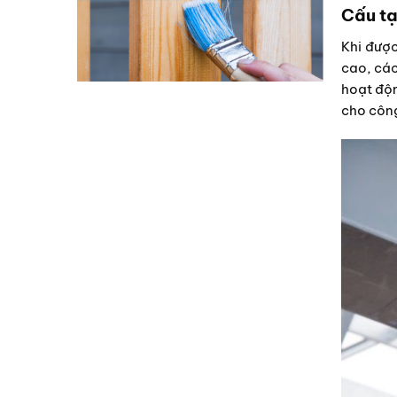
Cấu tạ
Khi được
cao, các
hoạt độn
cho công