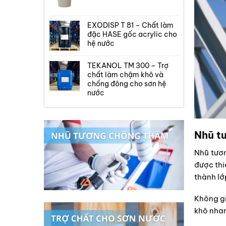
EXODISP T 81 – Chất làm
đặc HASE gốc acrylic cho
hệ nước
TEKANOL TM 300 – Trợ
chất làm chậm khô và
chống đông cho sơn hệ
nước
Nhũ t
Nhũ tươ
được thi
thành lớp
Không gi
khô nhan