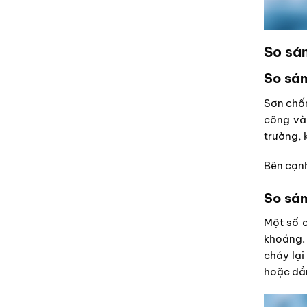
So sá
So sán
Sơn chốn
công và
trường, 
Bên cạnh
So sán
Một số 
khoáng. 
cháy lại
hoặc dầ