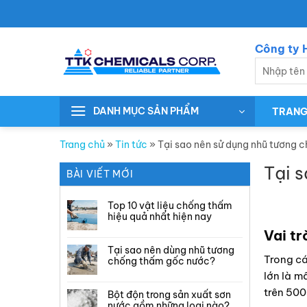
Skip
to
content
Công ty H
Search
for:
DANH MỤC SẢN PHẨM
TRANG
Trang chủ
»
Tin tức
»
Tại sao nên sử dụng nhũ tương 
Tại 
BÀI VIẾT MỚI
Top 10 vật liệu chống thấm
hiệu quả nhất hiện nay
Vai tr
Tại sao nên dùng nhũ tương
Trong cá
chống thấm gốc nước?
lớn là m
trên 500
Bột độn trong sản xuất sơn
nước gồm những loại nào?