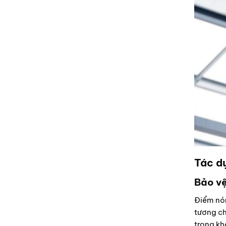
Tác dụ
Bảo vệ
Điểm nó
tương ch
trong kh