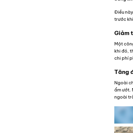
Điều này
trước kh
Giảm t
Một công
khi đó, 
chi phí 
Tăng đ
Ngoài ch
ẩm ướt. 
ngoài trờ