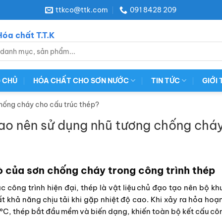
ttkco@ttk.com
091 8428 209
óa chất T.T.K
 CHỦ
HÓA CHẤT CHO SƠN NƯỚC
TIN TỨC
GIỚI 
chống cháy cho cấu trúc thép?
sao nên sử dụng nhũ tương chống cháy
ò của sơn chống cháy trong công trình thép
c công trình hiện đại, thép là vật liệu chủ đạo tạo nên bộ khu
ất khả năng chịu tải khi gặp nhiệt độ cao. Khi xảy ra hỏa hoạ
°C, thép bắt đầu mềm và biến dạng, khiến toàn bộ kết cấu côn