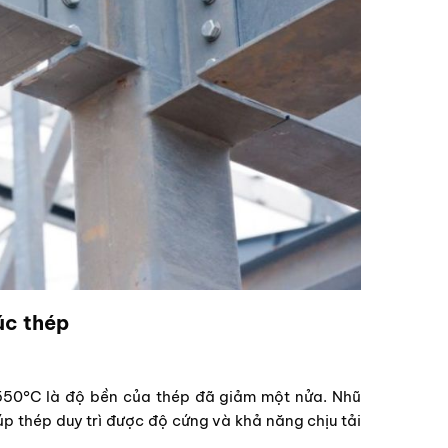
úc thép
550°C là độ bền của thép đã giảm một nửa. Nhũ
p thép duy trì được độ cứng và khả năng chịu tải