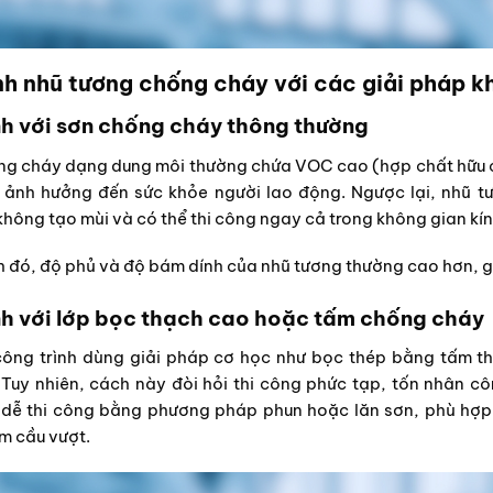
nh nhũ tương chống cháy với các giải pháp k
h với sơn chống cháy thông thường
g cháy dạng dung môi thường chứa VOC cao (hợp chất hữu cơ 
 ảnh hưởng đến sức khỏe người lao động. Ngược lại, nhũ t
không tạo mùi và có thể thi công ngay cả trong không gian kí
 đó, độ phủ và độ bám dính của nhũ tương thường cao hơn, giúp
h với lớp bọc thạch cao hoặc tấm chống cháy
công trình dùng giải pháp cơ học như bọc thép bằng tấm t
Tuy nhiên, cách này đòi hỏi thi công phức tạp, tốn nhân 
 dễ thi công bằng phương pháp phun hoặc lăn sơn, phù hợp 
m cầu vượt.