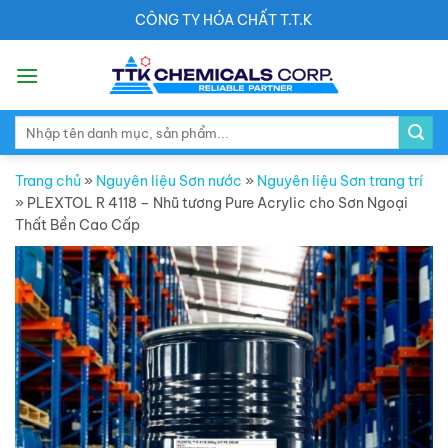
Skip
CÔNG TY HÓA CHẤT T.T.K
to
content
Search
for:
Trang chủ
»
Nguyên liệu Sơn nước
»
Nguyên liệu Sơn trang trí
»
PLEXTOL R 4118 – Nhũ tương Pure Acrylic cho Sơn Ngoại
Thất Bền Cao Cấp