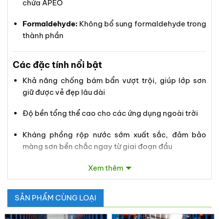
chứa APEO
Formaldehyde:
Không bổ sung formaldehyde trong
thành phần
Các đặc tính nổi bật
Khả năng chống bám bẩn vượt trội, giúp lớp sơn
giữ được vẻ đẹp lâu dài
Độ bền tổng thể cao cho các ứng dụng ngoài trời
Kháng phồng rộp nước sớm xuất sắc, đảm bảo
màng sơn bền chắc ngay từ giai đoạn đầu
Phản ứng tốt với các hệ làm đặc, dễ dàng tối ưu chi
Xem thêm
phí trong sản xuất sơn
SẢN PHẨM CÙNG LOẠI
Ứng dụng điển hình