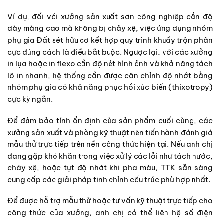
Ví dụ, đối với xưởng sản xuất sơn công nghiệp cần độ
dày màng cao mà không bị chảy xệ, việc ứng dụng nhóm
phụ gia Đất sét hữu cơ kết hợp quy trình khuấy trộn phân
cực đúng cách là điều bắt buộc. Ngược lại, với các xưởng
in lụa hoặc in flexo cần độ nét hình ảnh và khả năng tách
lô in nhanh, hệ thống cần được cân chỉnh độ nhớt bằng
nhóm phụ gia có khả năng phục hồi xúc biến (thixotropy)
cực kỳ ngắn.
Để đảm bảo tính ổn định của sản phẩm cuối cùng, các
xưởng sản xuất và phòng kỹ thuật nên tiến hành đánh giá
mẫu thử trực tiếp trên nền công thức hiện tại. Nếu anh chị
đang gặp khó khăn trong việc xử lý các lỗi như tách nước,
chảy xệ, hoặc tụt độ nhớt khi pha màu, TTK sẵn sàng
cung cấp các giải pháp tinh chỉnh cấu trúc phù hợp nhất.
Để được hỗ trợ mẫu thử hoặc tư vấn kỹ thuật trực tiếp cho
công thức của xưởng, anh chị có thể liên hệ số điện