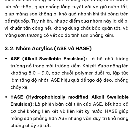
lực cắt thấp, giúp chống lắng tuyệt vời và giữ nước tốt,
giúp màng sơn không bị khô quá nhanh khi thi công trên
bề mặt xốp. Tuy nhiên, nhược điểm của nhóm này là dễ bị
vi khuẩn tấn công nếu không dùng chất bảo quản tốt, và
màng sơn thường có vết cọ do tính san phẳng kém.
3.2. Nhóm Acrylics (ASE và HASE)
ASE (Alkali Swellable Emulsion):
Là hệ nhũ tương
trương nở trong môi trường kiềm. Khi pH được nâng lên
khoảng 8.0 – 9.0, các chuỗi polymer duỗi ra, lập tức
làm tăng độ nhớt. ASE hiệu quả để tạo độ dẻo, chống
chảy xệ.
HASE (Hydrophobically modified Alkali Swellable
Emulsion):
Là phiên bản cải tiến của ASE, kết hợp cả
cơ chế không liên kết và liên kết kỵ nước. HASE giúp
màng sơn phẳng hơn ASE nhưng vẫn duy trì khả năng
chống chảy xệ tốt.