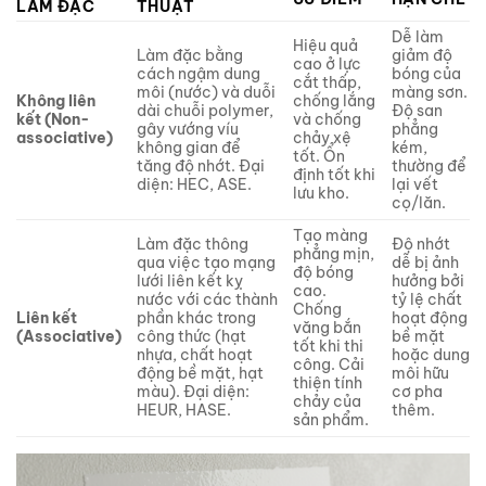
LÀM ĐẶC
THUẬT
Dễ làm
Hiệu quả
Làm đặc bằng
giảm độ
cao ở lực
cách ngậm dung
bóng của
cắt thấp,
môi (nước) và duỗi
màng sơn.
Không liên
chống lắng
dài chuỗi polymer,
Độ san
kết (Non-
và chống
gây vướng víu
phẳng
associative)
chảy xệ
không gian để
kém,
tốt. Ổn
tăng độ nhớt. Đại
thường để
định tốt khi
diện: HEC, ASE.
lại vết
lưu kho.
cọ/lăn.
Tạo màng
Làm đặc thông
Độ nhớt
phẳng mịn,
qua việc tạo mạng
dễ bị ảnh
độ bóng
lưới liên kết kỵ
hưởng bởi
cao.
nước với các thành
tỷ lệ chất
Chống
Liên kết
phần khác trong
hoạt động
văng bắn
(Associative)
công thức (hạt
bề mặt
tốt khi thi
nhựa, chất hoạt
hoặc dung
công. Cải
động bề mặt, hạt
môi hữu
thiện tính
màu). Đại diện:
cơ pha
chảy của
HEUR, HASE.
thêm.
sản phẩm.