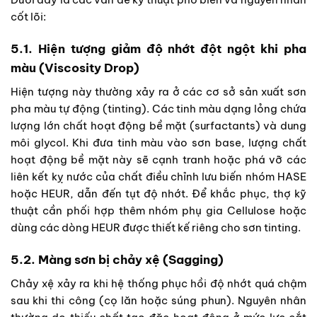
cốt lõi:
5.1. Hiện tượng giảm độ nhớt đột ngột khi pha
màu (Viscosity Drop)
Hiện tượng này thường xảy ra ở các cơ sở sản xuất sơn
pha màu tự động (tinting). Các tinh màu dạng lỏng chứa
lượng lớn chất hoạt động bề mặt (surfactants) và dung
môi glycol. Khi đưa tinh màu vào sơn base, lượng chất
hoạt động bề mặt này sẽ cạnh tranh hoặc phá vỡ các
liên kết kỵ nước của chất điều chỉnh lưu biến nhóm HASE
hoặc HEUR, dẫn đến tụt độ nhớt. Để khắc phục, thợ kỹ
thuật cần phối hợp thêm nhóm phụ gia Cellulose hoặc
dùng các dòng HEUR được thiết kế riêng cho sơn tinting.
5.2. Màng sơn bị chảy xệ (Sagging)
Chảy xệ xảy ra khi hệ thống phục hồi độ nhớt quá chậm
sau khi thi công (cọ lăn hoặc súng phun). Nguyên nhân