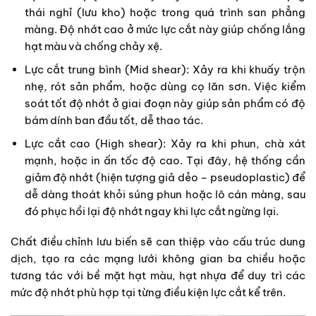
thái nghỉ (lưu kho) hoặc trong quá trình san phẳng
màng. Độ nhớt cao ở mức lực cắt này giúp chống lắng
hạt màu và chống chảy xệ.
Lực cắt trung bình (Mid shear): Xảy ra khi khuấy trộn
nhẹ, rót sản phẩm, hoặc dùng cọ lăn sơn. Việc kiểm
soát tốt độ nhớt ở giai đoạn này giúp sản phẩm có độ
bám dính ban đầu tốt, dễ thao tác.
Lực cắt cao (High shear): Xảy ra khi phun, chà xát
mạnh, hoặc in ấn tốc độ cao. Tại đây, hệ thống cần
giảm độ nhớt (hiện tượng giả dẻo – pseudoplastic) để
dễ dàng thoát khỏi súng phun hoặc lô cán màng, sau
đó phục hồi lại độ nhớt ngay khi lực cắt ngừng lại.
Chất điều chỉnh lưu biến sẽ can thiệp vào cấu trúc dung
dịch, tạo ra các mạng lưới không gian ba chiều hoặc
tương tác với bề mặt hạt màu, hạt nhựa để duy trì các
mức độ nhớt phù hợp tại từng điều kiện lực cắt kể trên.