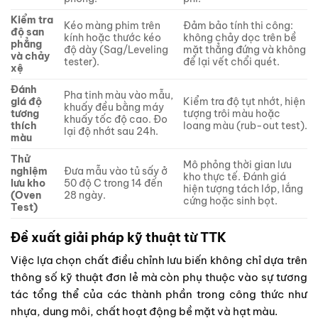
Kiểm tra
Kéo màng phim trên
Đảm bảo tính thi công:
độ san
kính hoặc thước kéo
không chảy dọc trên bề
phẳng
độ dày (Sag/Leveling
mặt thẳng đứng và không
và chảy
tester).
để lại vết chổi quét.
xệ
Đánh
Pha tinh màu vào mẫu,
giá độ
Kiểm tra độ tụt nhớt, hiện
khuấy đều bằng máy
tương
tượng trôi màu hoặc
khuấy tốc độ cao. Đo
thích
loang màu (rub-out test).
lại độ nhớt sau 24h.
màu
Thử
Mô phỏng thời gian lưu
nghiệm
Đưa mẫu vào tủ sấy ở
kho thực tế. Đánh giá
lưu kho
50 độ C trong 14 đến
hiện tượng tách lớp, lắng
(Oven
28 ngày.
cứng hoặc sinh bọt.
Test)
Đề xuất giải pháp kỹ thuật từ TTK
Việc lựa chọn chất điều chỉnh lưu biến không chỉ dựa trên
thông số kỹ thuật đơn lẻ mà còn phụ thuộc vào sự tương
tác tổng thể của các thành phần trong công thức như
nhựa, dung môi, chất hoạt động bề mặt và hạt màu.