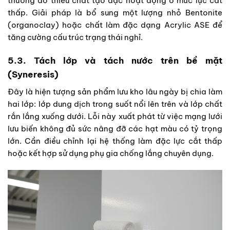
thường do thiếu chất tạo đặc hoạt động ở mức lực cắt
thấp. Giải pháp là bổ sung một lượng nhỏ Bentonite
(organoclay) hoặc chất làm đặc dạng Acrylic ASE để
tăng cường cấu trúc trạng thái nghỉ.
5.3. Tách lớp và tách nước trên bề mặt
(Syneresis)
Đây là hiện tượng sản phẩm lưu kho lâu ngày bị chia làm
hai lớp: lớp dung dịch trong suốt nổi lên trên và lớp chất
rắn lắng xuống dưới. Lỗi này xuất phát từ việc mạng lưới
lưu biến không đủ sức nâng đỡ các hạt màu có tỷ trọng
lớn. Cần điều chỉnh lại hệ thống làm đặc lực cắt thấp
hoặc kết hợp sử dụng phụ gia chống lắng chuyên dụng.