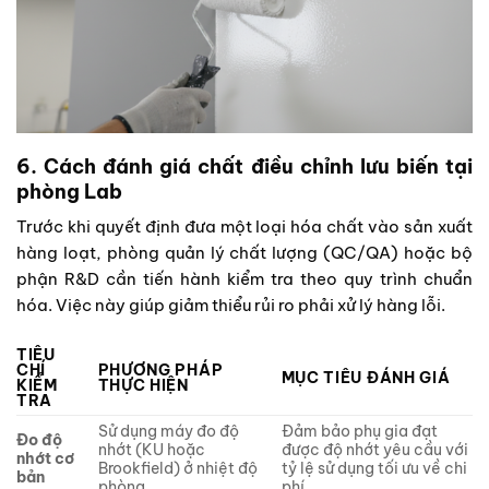
6. Cách đánh giá chất điều chỉnh lưu biến tại
phòng Lab
Trước khi quyết định đưa một loại hóa chất vào sản xuất
hàng loạt, phòng quản lý chất lượng (QC/QA) hoặc bộ
phận R&D cần tiến hành kiểm tra theo quy trình chuẩn
hóa. Việc này giúp giảm thiểu rủi ro phải xử lý hàng lỗi.
TIÊU
CHÍ
PHƯƠNG PHÁP
MỤC TIÊU ĐÁNH GIÁ
KIỂM
THỰC HIỆN
TRA
Sử dụng máy đo độ
Đảm bảo phụ gia đạt
Đo độ
nhớt (KU hoặc
được độ nhớt yêu cầu với
nhớt cơ
Brookfield) ở nhiệt độ
tỷ lệ sử dụng tối ưu về chi
bản
phòng.
phí.