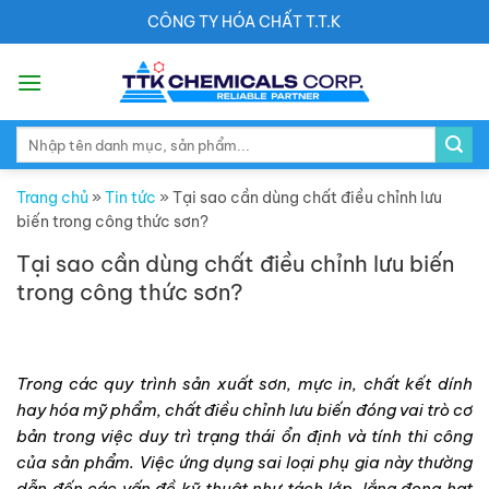
Skip
CÔNG TY HÓA CHẤT T.T.K
to
content
Search
for:
Trang chủ
»
Tin tức
»
Tại sao cần dùng chất điều chỉnh lưu
biến trong công thức sơn?
Tại sao cần dùng chất điều chỉnh lưu biến
trong công thức sơn?
Trong các quy trình sản xuất sơn, mực in, chất kết dính
hay hóa mỹ phẩm, chất điều chỉnh lưu biến đóng vai trò cơ
bản trong việc duy trì trạng thái ổn định và tính thi công
của sản phẩm. Việc ứng dụng sai loại phụ gia này thường
dẫn đến các vấn đề kỹ thuật như tách lớp, lắng đọng hạt