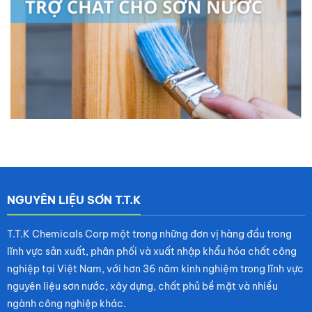
NGUYÊN LIỆU SƠN T.T.K
T.T.K Chemicals Corp một trong những đơn vị hàng đầu trong
lĩnh vực sản xuất, phân phối và xuất nhập khẩu hóa chất công
nghiệp tại Việt Nam, với hơn 36 năm kinh nghiệm trong lĩnh vực
nguyên liệu sơn nước, xây dựng, chất phủ bề mặt và nhiều
ngành công nghiệp khác.