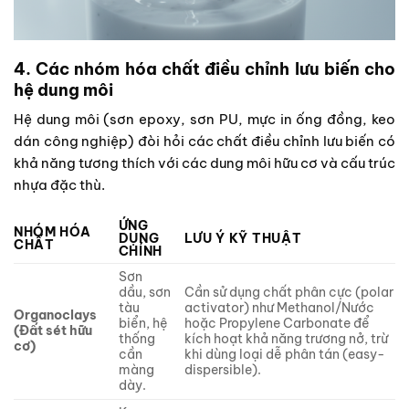
4. Các nhóm hóa chất điều chỉnh lưu biến cho
hệ dung môi
Hệ dung môi (sơn epoxy, sơn PU, mực in ống đồng, keo
dán công nghiệp) đòi hỏi các chất điều chỉnh lưu biến có
khả năng tương thích với các dung môi hữu cơ và cấu trúc
nhựa đặc thù.
ỨNG
NHÓM HÓA
DỤNG
LƯU Ý KỸ THUẬT
CHẤT
CHÍNH
Sơn
dầu, sơn
Cần sử dụng chất phân cực (polar
tàu
activator) như Methanol/Nước
Organoclays
biển, hệ
hoặc Propylene Carbonate để
(Đất sét hữu
thống
kích hoạt khả năng trương nở, trừ
cơ)
cần
khi dùng loại dễ phân tán (easy-
màng
dispersible).
dày.