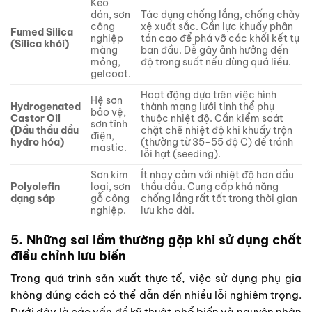
Keo
dán, sơn
Tác dụng chống lắng, chống chảy
công
xệ xuất sắc. Cần lực khuấy phân
Fumed Silica
nghiệp
tán cao để phá vỡ các khối kết tụ
(Silica khói)
màng
ban đầu. Dễ gây ảnh hưởng đến
mỏng,
độ trong suốt nếu dùng quá liều.
gelcoat.
Hoạt động dựa trên việc hình
Hệ sơn
Hydrogenated
thành mạng lưới tinh thể phụ
bảo vệ,
Castor Oil
thuộc nhiệt độ. Cần kiểm soát
sơn tĩnh
(Dầu thầu dầu
chặt chẽ nhiệt độ khi khuấy trộn
điện,
hydro hóa)
(thường từ 35-55 độ C) để tránh
mastic.
lỗi hạt (seeding).
Sơn kim
Ít nhạy cảm với nhiệt độ hơn dầu
Polyolefin
loại, sơn
thầu dầu. Cung cấp khả năng
dạng sáp
gỗ công
chống lắng rất tốt trong thời gian
nghiệp.
lưu kho dài.
5. Những sai lầm thường gặp khi sử dụng chất
điều chỉnh lưu biến
Trong quá trình sản xuất thực tế, việc sử dụng phụ gia
không đúng cách có thể dẫn đến nhiều lỗi nghiêm trọng.
Dưới đây là các vấn đề kỹ thuật phổ biến và nguyên nhân